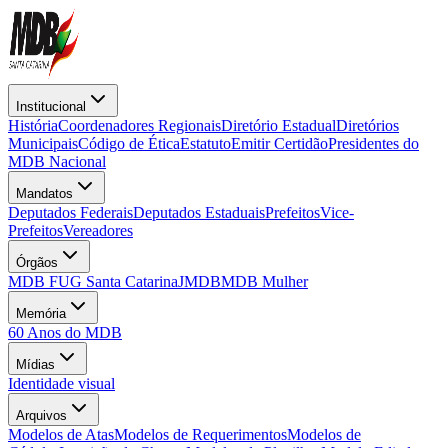
Institucional
História
Coordenadores Regionais
Diretório Estadual
Diretórios
Municipais
Código de Ética
Estatuto
Emitir Certidão
Presidentes do
MDB Nacional
Mandatos
Deputados Federais
Deputados Estaduais
Prefeitos
Vice-
Prefeitos
Vereadores
Órgãos
MDB FUG Santa Catarina
JMDB
MDB Mulher
Memória
60 Anos do MDB
Mídias
Identidade visual
Arquivos
Modelos de Atas
Modelos de Requerimentos
Modelos de