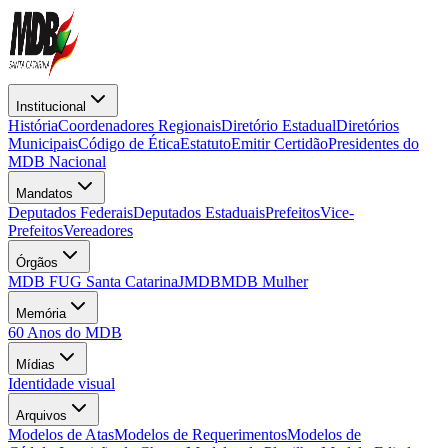
Institucional
História
Coordenadores Regionais
Diretório Estadual
Diretórios
Municipais
Código de Ética
Estatuto
Emitir Certidão
Presidentes do
MDB Nacional
Mandatos
Deputados Federais
Deputados Estaduais
Prefeitos
Vice-
Prefeitos
Vereadores
Órgãos
MDB FUG Santa Catarina
JMDB
MDB Mulher
Memória
60 Anos do MDB
Mídias
Identidade visual
Arquivos
Modelos de Atas
Modelos de Requerimentos
Modelos de