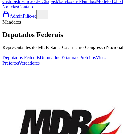
Cédulas
Inscrição de Chapas
Modelos de Planilhas
Modelo Edital
Notícias
Contato
Admin
Filie-se
Mandatos
Deputados Federais
Representantes do MDB Santa Catarina no Congresso Nacional.
Deputados Federais
Deputados Estaduais
Prefeitos
Vice-
Prefeitos
Vereadores