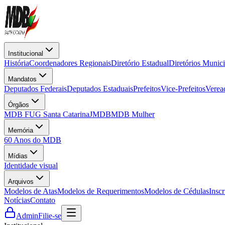
Institucional
História
Coordenadores Regionais
Diretório Estadual
Diretórios Munici
Mandatos
Deputados Federais
Deputados Estaduais
Prefeitos
Vice-Prefeitos
Verea
Órgãos
MDB FUG Santa Catarina
JMDB
MDB Mulher
Memória
60 Anos do MDB
Mídias
Identidade visual
Arquivos
Modelos de Atas
Modelos de Requerimentos
Modelos de Cédulas
Insc
Notícias
Contato
Admin
Filie-se