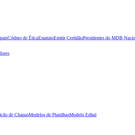
pais
Código de Ética
Estatuto
Emitir Certidão
Presidentes do MDB Nacio
dores
rição de Chapas
Modelos de Planilhas
Modelo Edital