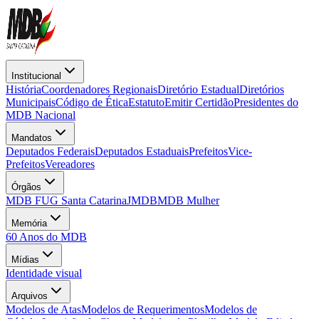
Institucional
História
Coordenadores Regionais
Diretório Estadual
Diretórios
Municipais
Código de Ética
Estatuto
Emitir Certidão
Presidentes do
MDB Nacional
Mandatos
Deputados Federais
Deputados Estaduais
Prefeitos
Vice-
Prefeitos
Vereadores
Órgãos
MDB FUG Santa Catarina
JMDB
MDB Mulher
Memória
60 Anos do MDB
Mídias
Identidade visual
Arquivos
Modelos de Atas
Modelos de Requerimentos
Modelos de