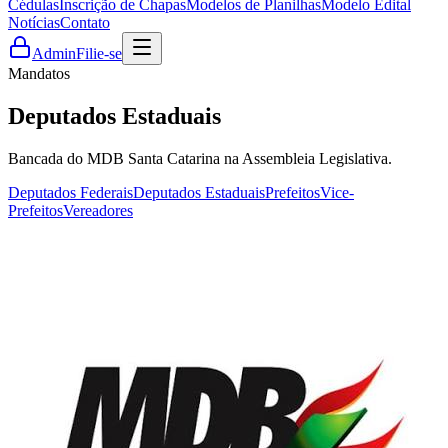
Cédulas
Inscrição de Chapas
Modelos de Planilhas
Modelo Edital
Notícias
Contato
Admin
Filie-se
Mandatos
Deputados Estaduais
Bancada do MDB Santa Catarina na Assembleia Legislativa.
Deputados Federais
Deputados Estaduais
Prefeitos
Vice-
Prefeitos
Vereadores